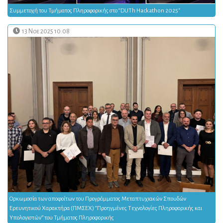
Συμμετοχή του Τμήματος Πληροφορικής στο “DUTh Hackathon 2025"
13 Νοε 2025 10:08
Ορκωμοσία των αποφοίτων του Προγράμματος Μεταπτυχιακών Σπουδών
Ερευνητικού Χαρακτήρα (ΠΜΣΕΧ) “Προηγμένες Τεχνολογίες Πληροφορικής και
Υπολογιστών” του Τμήματος Πληροφορικής