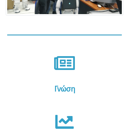
Γνώση