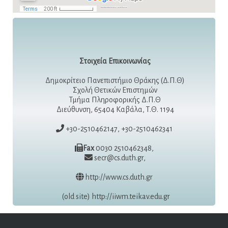
Powered by
Embedgooglemaps.com/fr/
gmailbulkemailcom
Στοιχεία Επικοινωνίας
Δημοκρίτειο Πανεπιστήμιο Θράκης (Δ.Π.Θ)
Σχολή Θετικών Επιστημών
Τμήμα Πληροφορικής Δ.Π.Θ
Διεύθυνση, 65404 Καβάλα, Τ.Θ. 1194
+30-2510462147, +30-2510462341
Fax
0030 2510462348,
secr@cs.duth.gr,
http://www.cs.duth.gr
(old site) http://iiwm.teikav.edu.gr