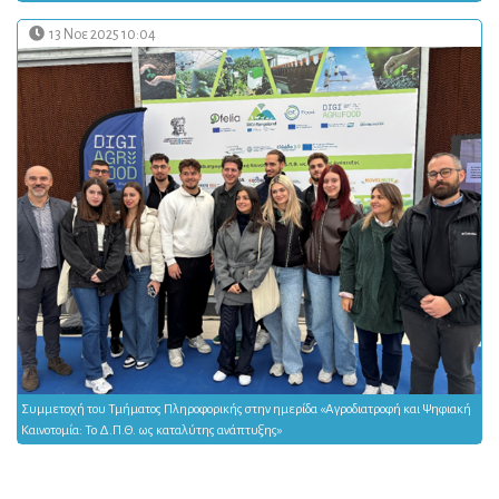
13 Νοε 2025 10:04
Συμμετοχή του Τμήματος Πληροφορικής στην ημερίδα «Αγροδιατροφή και Ψηφιακή
Καινοτομία: Το Δ.Π.Θ. ως καταλύτης ανάπτυξης»