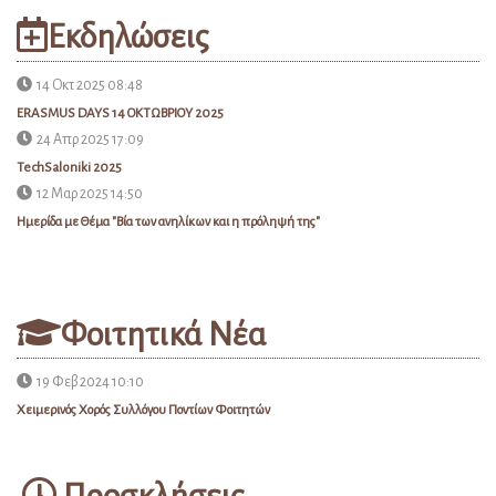
Εκδηλώσεις
14 Οκτ 2025 08:48
ERASMUS DAYS 14 ΟΚΤΩΒΡΙΟΥ 2025
24 Απρ 2025 17:09
TechSaloniki 2025
12 Μαρ 2025 14:50
Ημερίδα με Θέμα "Βία των ανηλίκων και η πρόληψή της"
Φοιτητικά Νέα
19 Φεβ 2024 10:10
Χειμερινός Χορός Συλλόγου Ποντίων Φοιτητών
Προσκλήσεις