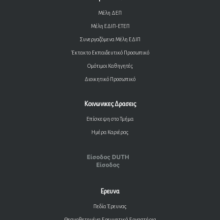
Μέλη ΔΕΠ
Μέλη ΕΔΙΠ-ΕΤΕΠ
Συνεργαζόμενα Μέλη ΕΔΙΠ
Έκτακτο Εκπαιδευτικό Προσωπικό
Ομότιμοι Καθηγητές
Διοικητικό Προσωπικό
Κοινωνικες Δρασεις
Επίσκεψη στο Τμήμα
Ημέρα Καριέρας
Είσοδος DUTH
Είσοδος
Ερευνα
Πεδία Έρευνας
Θεσμοθετημένα Ερευνητικά Εργαστήρια