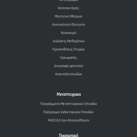
Κατατακτήριες
Φοιτητική Μέριμνα
Κινητικότητα Φοιτητών
Κανονισμοί
Δηλώσεις Μαθημάτων
Προϋποθέσεις Πτυχίου
Ορκωμοσίες
Διαγραφές φοιτητών
Αναστολή σπουδών
Μεταπτυχιακα
Προγράμματα Μεταπτυχιακών Σπουδών
Πρόγραμμα Διδακτορικών Σπουδών
ΜΔΕ/ΔΔ που Απονεμήθηκαν
Προσωπικό