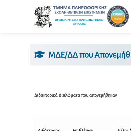
ΜΔΕ/ΔΔ που Απονεμήθ
Διδακτορικά Διπλώματα που απονεμήθηκαν
Διδάκτορας
Επιβλέπων
Τίτλος 