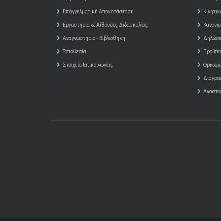
Επαγγελματική Αποκατάσταση
Κινητικ
Εργαστήρια & Αίθουσες Διδασκαλίας
Κανονισ
Αναγνωστήριο - Βιβλιοθήκη
Δηλώσε
Τοποθεσία
Προϋπο
Στοιχεία Επικοινωνίας
Ορκωμο
Διαγρα
Αναστο