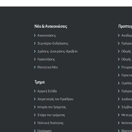
Νέα & Ανακοινώσεις
Προπτυχ
Ανακοινώσεις
Ακαδημ
Σεμινάρια-Εκδηλώσεις
Πρόγρα
Δράσεις-Διακρίσεις-Βραβεία
Οδηγός
Προσκλήσεις
Οδηγός
Φοιτητικά Νέα
Πτυχια
Πρακτι
Τμημα
Ωρολόγ
Αρχική Σελίδα
Πρόγρα
Χαιρετισμός του Προέδρου
Διαδικ
Ιστορία του Τμήματος
Σύμβου
Στόχοι του τμήματος
Μετεγγ
Πολιτική Ποιότητας
Κατατα
Οργάνωση
Φοιτητ