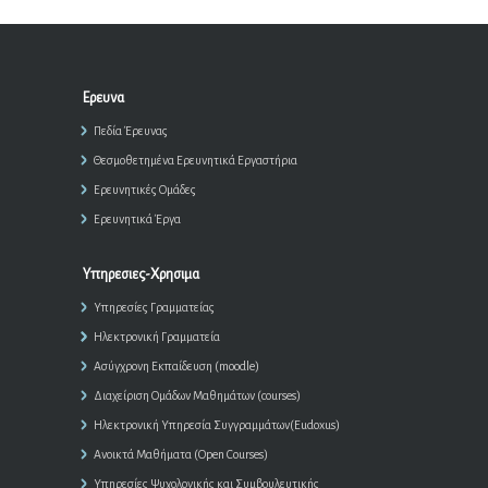
Ερευνα
Πεδία Έρευνας
Θεσμοθετημένα Ερευνητικά Εργαστήρια
Ερευνητικές Ομάδες
Ερευνητικά Έργα
Υπηρεσιες-Χρησιμα
Υπηρεσίες Γραμματείας
Ηλεκτρονική Γραμματεία
Ασύγχρονη Εκπαίδευση (moodle)
Διαχείριση Ομάδων Μαθημάτων (courses)
Ηλεκτρονική Υπηρεσία Συγγραμμάτων(Eudoxus)
Ανοικτά Μαθήματα (Open Courses)
Υπηρεσίες Ψυχολογικής και Συμβουλευτικής