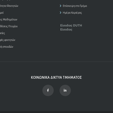
ότητα Φοιτητών
Επίσκεψη στο Τμήμα
μοί
Ημέρα Καριέρας
ις Μαθημάτων
Είσοδος DUTH
θέσεις Πτυχίου
Είσοδος
σίες
φές φοιτητών
λή σπουδών
ΚΟΙΝΩΝΙΚΑ ΔΙΚΤΥΑ ΤΜΗΜΑΤΟΣ