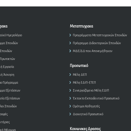
ιακα
Μεταπτυχιακα
αϊκό Ημερολόγιο
Προγράμματα Μεταπτυχιακών Σπουδών
μμα Σπουδών
Πρόγραμμα Διδακτορικών Σπουδών
 Σπουδών
ΜΔΕ/ΔΔ που Απονεμήθηκαν
 Πρωτοετών
Προσωπικό
κή Εργασία
κή Άσκηση
Μέλη ΔΕΠ
ιο Πρόγραμμα
Μέλη ΕΔΙΠ-ΕΤΕΠ
μμα Εξετάσεων
Συνεργαζόμενα Μέλη ΕΔΙΠ
ασία Εξετάσεων
Έκτακτο Εκπαιδευτικό Προσωπικό
λοι Σπουδών
Ομότιμοι Καθηγητές
ραφές
Διοικητικό Προσωπικό
κτήριες
Κοινωνικες Δρασεις
ική Μέριμνα