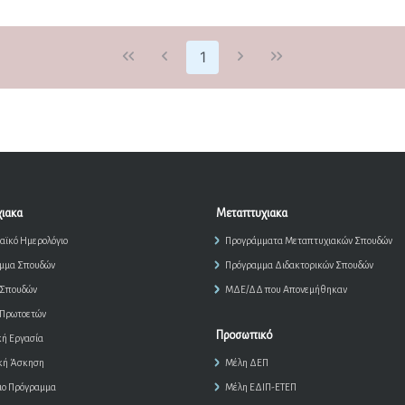
1
ιακα
Μεταπτυχιακα
αϊκό Ημερολόγιο
Προγράμματα Μεταπτυχιακών Σπουδών
μμα Σπουδών
Πρόγραμμα Διδακτορικών Σπουδών
 Σπουδών
ΜΔΕ/ΔΔ που Απονεμήθηκαν
 Πρωτοετών
Προσωπικό
κή Εργασία
κή Άσκηση
Μέλη ΔΕΠ
ιο Πρόγραμμα
Μέλη ΕΔΙΠ-ΕΤΕΠ