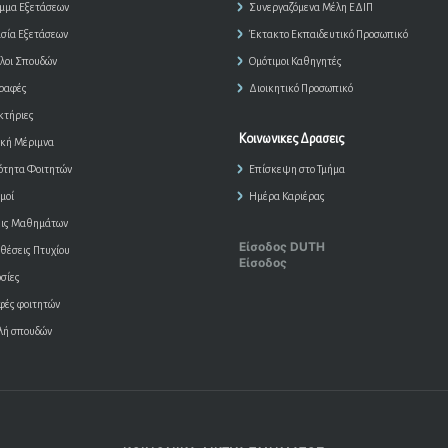
μμα Εξετάσεων
Συνεργαζόμενα Μέλη ΕΔΙΠ
ασία Εξετάσεων
Έκτακτο Εκπαιδευτικό Προσωπικό
λοι Σπουδών
Ομότιμοι Καθηγητές
ραφές
Διοικητικό Προσωπικό
κτήριες
Κοινωνικες Δρασεις
ική Μέριμνα
ότητα Φοιτητών
Επίσκεψη στο Τμήμα
μοί
Ημέρα Καριέρας
ις Μαθημάτων
Είσοδος DUTH
θέσεις Πτυχίου
Είσοδος
σίες
φές φοιτητών
λή σπουδών