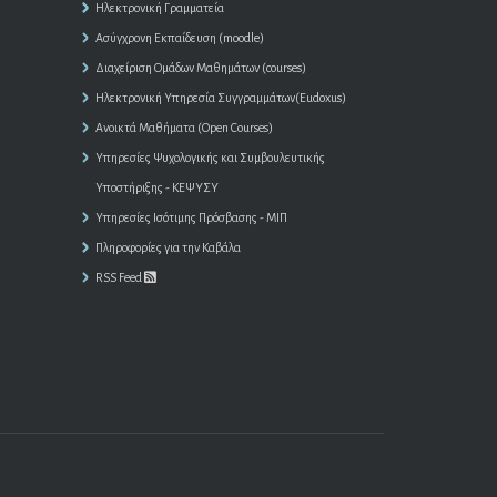
Ηλεκτρονική Γραμματεία
Ασύγχρονη Εκπαίδευση (moodle)
Διαχείριση Ομάδων Μαθημάτων (courses)
Ηλεκτρονική Υπηρεσία Συγγραμμάτων(Eudoxus)
Ανοικτά Μαθήματα (Open Courses)
Υπηρεσίες Ψυχολογικής και Συμβουλευτικής
Υποστήριξης - ΚΕΨΥΣΥ
Υπηρεσίες Ισότιμης Πρόσβασης - ΜΙΠ
Πληροφορίες για την Καβάλα
RSS Feed