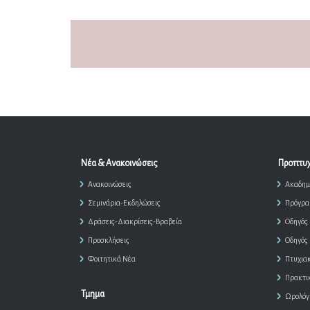
Νέα & Ανακοινώσεις
Προπτυχ
Ανακοινώσεις
Ακαδημ
Σεμινάρια-Εκδηλώσεις
Πρόγρα
Δράσεις-Διακρίσεις-Βραβεία
Οδηγός
Προσκλήσεις
Οδηγός
Φοιτητικά Νέα
Πτυχια
Πρακτι
Τμημα
Ωρολόγ