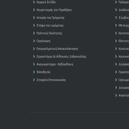
Αρχική Σελίδα
Πρόγρα
Χαιρετισμός του Προέδρου
Διαδικ
Ιστορία του Τμήματος
Σύμβου
Στόχοι του τμήματος
Μετεγγ
Πολιτική Ποιότητας
Κατατα
Οργάνωση
Φοιτητ
Επαγγελματική Αποκατάσταση
Κινητικ
Εργαστήρια & Αίθουσες Διδασκαλίας
Κανονισ
Αναγνωστήριο - Βιβλιοθήκη
Δηλώσε
Τοποθεσία
Προϋπο
Στοιχεία Επικοινωνίας
Ορκωμο
Διαγρα
Αναστο