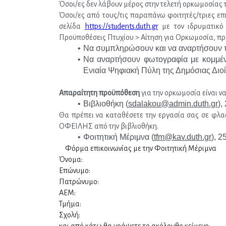
Όσοι/ες δεν λάβουν μέρος στην τελετή ορκωμοσίας 
Όσοι/ες από τους/τις παραπάνω φοιτητές/τριες επ
σελίδα 
https://students.duth.gr
 με τον ιδρυματικό
Προϋποθέσεις Πτυχίου > Αίτηση για Ορκωμοσία, πρ
Να συμπληρώσουν και να αναρτήσουν 
Να αναρτήσουν φωτογραφία με κομμέ
Ενιαία Ψηφιακή Πύλη της Δημόσιας Διοί
Απαραίτητη προϋπόθεση
 για την ορκωμοσία είναι να
Βιβλιοθήκη (
sdalakou@admin.duth.gr
),
Θα πρέπει να καταθέσετε την εργασία σας σε φλ
ΟΦΕΙΛΗΣ από την βιβλιοθήκη.
Φοιτητική Μέριμνα (
tfm@kav.duth.gr
), 
Φόρμα επικοινωνίας με την Φοιτητική Μέριμνα 
Όνομα:
Επώνυμο:
Πατρώνυμο:
ΑΕΜ:
Τμήμα:
Σχολή: