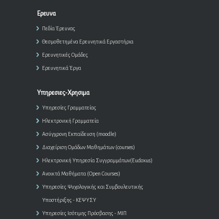
Ερευνα
Πεδία Έρευνας
Θεσμοθετημένα Ερευνητικά Εργαστήρια
Ερευνητικές Ομάδες
Ερευνητικά Έργα
Υπηρεσιες-Χρησιμα
Υπηρεσίες Γραμματείας
Ηλεκτρονική Γραμματεία
Ασύγχρονη Εκπαίδευση (moodle)
Διαχείριση Ομάδων Μαθημάτων (courses)
Ηλεκτρονική Υπηρεσία Συγγραμμάτων(Eudoxus)
Ανοικτά Μαθήματα (Open Courses)
Υπηρεσίες Ψυχολογικής και Συμβουλευτικής
Υποστήριξης - ΚΕΨΥΣΥ
Υπηρεσίες Ισότιμης Πρόσβασης - ΜΙΠ