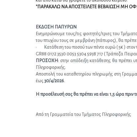
και από κάτω θα γράψετε το ακόλουθο κείμενο: 
"ΠΑΡΑΚΑΛΩ ΝΑ ΑΠΟΣΤΕΙΛΕΤΕ ΒΕΒΑΙΩΣΗ ΜΗ ΟΦΕ
ΕΚΔΟΣΗ ΠΑΠΥΡΩΝ
Ενημερώνουμε τους/τις φοιτητές/τριες του Τμήματο
του πτυχίου τους σε μεμβράνη (πάπυρος), θα πρέπει
·        Κατάθεση του ποσού των πέντε ευρώ ( 5€ ) σ
GR88 0172 3530 0053 5304 5938 717 ( Τράπεζα Πειρα
ΠΡΟΣΟΧΗ
: στην απόδειξη κατάθεσης θα πρέπει 
Πληροφορικής.
Αποστολή του καταθετηρίου πληρωμής στη Γραμματ
έως 
30/4/2026
.
Η προσέλευσή σας θα πρέπει να είναι 1,5 ώρα πριν τη
Από τη Γραμματεία του Τμήματος Πληροφορικής