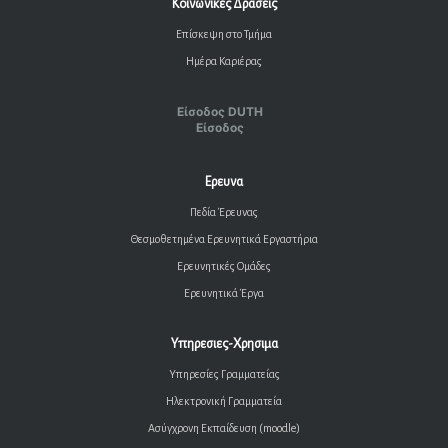
Κοινωνικες Δρασεις
Επίσκεψη στο Τμήμα
Ημέρα Καριέρας
Είσοδος DUTH
Είσοδος
Ερευνα
Πεδία Έρευνας
Θεσμοθετημένα Ερευνητικά Εργαστήρια
Ερευνητικές Ομάδες
Ερευνητικά Έργα
Υπηρεσιες-Χρησιμα
Υπηρεσίες Γραμματείας
Ηλεκτρονική Γραμματεία
Ασύγχρονη Εκπαίδευση (moodle)