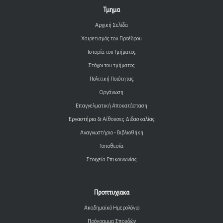
Τμημα
Αρχική Σελίδα
Χαιρετισμός του Προέδρου
Ιστορία του Τμήματος
Στόχοι του τμήματος
Πολιτική Ποιότητας
Οργάνωση
Επαγγελματική Αποκατάσταση
Εργαστήρια & Αίθουσες Διδασκαλίας
Αναγνωστήριο - Βιβλιοθήκη
Τοποθεσία
Στοιχεία Επικοινωνίας
Προπτυχιακα
Ακαδημαϊκό Ημερολόγιο
Πρόγραμμα Σπουδών