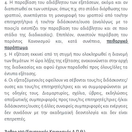
4. Η παραβίαση του αδιάβλητου των εξετάσεων, ακόμα και αν 
διαπιστωθεί εκ των υστέρων, όπως π.χ. στο στάδιο διόρθωσης του 
γραπτού, συνεπάγεται τη μονογραφή του γραπτού από τον/την 
επιτηρητή/τρια ή τον/την διδάσκοντα/ουσα (αναλόγως με το 
ποιος/α εντοπίζει την παραβίαση του αδιάβλητου και σε ποιο 
στάδιο της διαδικασίας). Επιπλέον, συνιστούν παράβαση του 
παρόντος Κανονισμού και, κατά συνέπεια, 
πειθαρχικό 
παράπτωμα
.
5. Η εξέταση εκκινεί από τη στιγμή που ολοκληρωθεί η διανομή 
των θεμάτων. Η ώρα λήξης της εξέτασης ανακοινώνεται στην αρχή 
της διαδικασίας και αφού έχουν παραδοθεί προς όλους/όλες τα 
έντυπα εξέτασης.
6. Οι εξεταζόμενοι/ες οφείλουν να σέβονται τους/τις διδάσκοντες/
ουσες και τους/τις επιτηρητές/τριες και να συμμορφώνονται με 
τις οδηγίες τους. Διαμαρτυρίες, σχόλια, ύβρεις, εκδηλώσεις 
απαξιωτικής συμπεριφοράς προς τους/τις επιτηρητές/τριες ή/και 
διδάσκοντες/ουσες ή άλλες συναφείς συμπεριφορές και ενέργειες 
δεν συνάδουν με την ακαδημαϊκή δεοντολογία και δεν είναι 
επιτρεπτές.