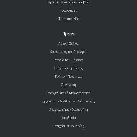
Δράσεις-Διακρίσεις-Βραβεία
Προσκλήσεις
Φοιτητικά Νέα
Τμημα
Αρχική Σελίδα
Χαιρετισμός του Προέδρου
Ιστορία του Τμήματος
Στόχοι του τμήματος
Πολιτική Ποιότητας
Οργάνωση
Επαγγελματική Αποκατάσταση
Εργαστήρια & Αίθουσες Διδασκαλίας
Αναγνωστήριο - Βιβλιοθήκη
Τοποθεσία
Στοιχεία Επικοινωνίας