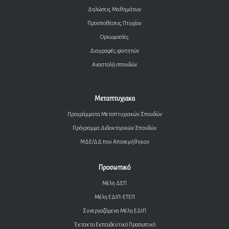
Δηλώσεις Μαθημάτων
Προϋποθέσεις Πτυχίου
Ορκωμοσίες
Διαγραφές φοιτητών
Αναστολή σπουδών
Μεταπτυχιακα
Προγράμματα Μεταπτυχιακών Σπουδών
Πρόγραμμα Διδακτορικών Σπουδών
ΜΔΕ/ΔΔ που Απονεμήθηκαν
Προσωπικό
Μέλη ΔΕΠ
Μέλη ΕΔΙΠ-ΕΤΕΠ
Συνεργαζόμενα Μέλη ΕΔΙΠ
Έκτακτο Εκπαιδευτικό Προσωπικό