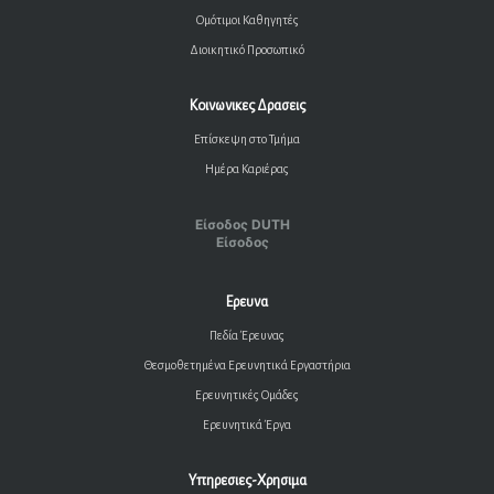
Ομότιμοι Καθηγητές
Διοικητικό Προσωπικό
Κοινωνικες Δρασεις
Επίσκεψη στο Τμήμα
Ημέρα Καριέρας
Είσοδος DUTH
Είσοδος
Ερευνα
Πεδία Έρευνας
Θεσμοθετημένα Ερευνητικά Εργαστήρια
Ερευνητικές Ομάδες
Ερευνητικά Έργα
Υπηρεσιες-Χρησιμα