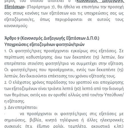
μέρος του οποίου αποτελεί ο «
Κανονισμός Διεξαγωγής 
Εξετάσεων
» (Παράρτημα 7), θα ήθελα να επιστήσω την προσοχή 
σας στους κανόνες των εξετάσεων και τις υποχρεώσεις σας ως 
εξεταζόμενοι/ες, όπως περιγράφονται σε αυτούς τους 
κανονισμούς:
Άρθρο 9 (Κανονισμός Διεξαγωγής Εξετάσεων Δ.Π.Θ.)
Υποχρεώσεις εξεταζομένων φοιτητών/τριών
1. Οι φοιτητές/τριες προσέρχονται εγκαίρως στις εξετάσεις. Σε 
περίπτωση καθυστέρησης άνω των δεκαπέντε (15) λεπτών, δεν 
επιτρέπεται στον/στη φοιτητή/τρια να συμμετέχει στην εξέταση. 
Οι φοιτητές/τριες που προσέρχονται, εντός των δεκαπέντε (15) 
λεπτών, δεν δικαιούνται επέκτασης του χρόνου εξέτασής τους.
2. Ο ελάχιστος χρόνος παράδοσης του γραπτού και αποχώρησης 
των εξεταζομένων είναι τριάντα λεπτά (30) λεπτά από την διανομή 
των θεμάτων, εκτός και αν ορισθεί αλλιώς από τον/την Υπεύθυνο/
η εξέτασης.
3. Δεν επιτρέπεται:
·      να προσέρχονται οι φοιτητές/τριες στις εξετάσεις με 
σημειώσεις, βιβλία, κινητά τηλέφωνα ή άλλες ηλεκτρονικές 
συσκευές (π.χ. έξυπνο ρολόι, ταμπλέτα, ακουστικά κ.λπ.) 