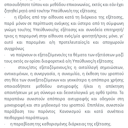
οποιουδήποτε τύπου και μεθόδου επικοινωνίας, εκτός και εάν έχει 
ζητηθεί ρητά από τον/την Υπεύθυνο/η της εξέτασης
·      η έξοδος από την αίθουσα κατά τη διάρκεια της εξέτασης, 
παρά μόνον σε περίπτωση ανάγκης και ύστερα από τη σύμφωνη 
γνώμη του/της Υπεύθυνου/ης εξέτασης και συνοδεία επιτηρητή/
τριας η παραμονή στην αίθουσα ενός/μία φοιτητή/τριας μόνο, γι’ 
αυτό και παραμένει ο/η προτελευταίος/α και αποχωρούν 
συγχρόνως
·      να παίρνουν οι εξεταζόμενοι/ες τα θέματα των εξετάσεων μαζί 
τους εκτός αν ορίσει διαφορετικά ο/η Υπεύθυνος/η εξέτασης
·      στους/στις εξεταζόμενους/ες η ανταλλαγή σημειώσεων, 
αντικειμένων, η συνεργασία, η συνομιλία, η έκθεση του γραπτού 
στη θέα των συνεξεταζόμενων και γενικότερα η απόπειρα χρήσης 
οποιασδήποτε μεθόδου αντιγραφής ή/και η απόκτηση 
απαντήσεων με μη σύννομο και δεοντολογικά μη ορθό τρόπο. Τα 
παραπάνω συνιστούν απόπειρα αντιγραφής και οδηγούν στη 
μονογραφή και στο μηδενισμό του γραπτού. Επιπλέον, συνιστούν 
παράβαση του παρόντος Κανονισμού και κατά συνέπεια 
πειθαρχικό παράπτωμα.
·      η παραβίαση της καθορισμένης διάρκειας της εξέτασης.