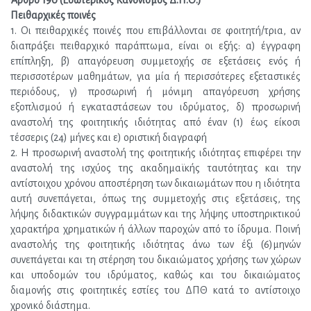
Άρθρο 190 (Εσωτερικός Κανονισμός Δ.Π.Θ.)
Πειθαρχικές ποινές
1. Οι πειθαρχικές ποινές που επιβάλλονται σε φοιτητή/τρια, αν 
διαπράξει πειθαρχικό παράπτωμα, είναι οι εξής: α) έγγραφη 
επίπληξη, β) απαγόρευση συμμετοχής σε εξετάσεις ενός ή 
περισσοτέρων μαθημάτων, για μία ή περισσότερες εξεταστικές 
περιόδους, γ) προσωρινή ή μόνιμη απαγόρευση χρήσης 
εξοπλισμού ή εγκαταστάσεων του ιδρύματος, δ) προσωρινή 
αναστολή της φοιτητικής ιδιότητας από έναν (1) έως είκοσι 
τέσσερις (24) μήνες και ε) οριστική διαγραφή
2. Η προσωρινή αναστολή της φοιτητικής ιδιότητας επιφέρει την 
αναστολή της ισχύος της ακαδημαϊκής ταυτότητας και την 
αντίστοιχου χρόνου αποστέρηση των δικαιωμάτων που η ιδιότητα 
αυτή συνεπάγεται, όπως της συμμετοχής στις εξετάσεις, της 
λήψης διδακτικών συγγραμμάτων και της λήψης υποστηρικτικού 
χαρακτήρα χρηματικών ή άλλων παροχών από το ίδρυμα. Ποινή 
αναστολής της φοιτητικής ιδιότητας άνω των έξι (6)μηνών 
συνεπάγεται και τη στέρηση του δικαιώματος χρήσης των χώρων 
και υποδομών του ιδρύματος, καθώς και του δικαιώματος 
διαμονής στις φοιτητικές εστίες του ΔΠΘ κατά το αντίστοιχο 
χρονικό διάστημα.