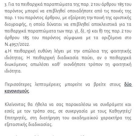
3. Για τα πειθαρχικά παραπτώματα της παρ. 2 του άρθρου 185 του 
παρόντος μπορεί να επιβληθεί οποιαδήποτε από τις ποινές της 
παρ. 1 του παρόντος άρθρου, με εξαίρεση την ποινή της οριστικής 
διαγραφής, η οποία δύναται να επιβληθεί αποκλειστικά για τα 
πειθαρχικά παραπτώματα των περ. γ), δ), η) και θ) της παρ. 2 του 
άρθρου 185 του παρόντος σύμφωνα με τα οριζόμενα στο 
Ν.4957/2022.
4.Η πειθαρχική ευθύνη λήγει με την απώλεια της φοιτητικής 
ιδιότητας. Η πειθαρχική διαδικασία παύει, αν ο πειθαρχικά 
διωκόμενος απωλέσει καθ' οιονδήποτε τρόπον τη φοιτητική 
ιδιότητα.
Περισσότερες λεπτομέρειες μπορείτε να βρείτε στους 
δύο 
κανονισμούς
.
Κλείνοντας θα ήθελα να σας παρακαλέσω να συνδράμετε και 
εσείς με τον τρόπο σας, σε συνεργασία με τους Καθηγητές/
Επιτηρητές, στη διατήρηση του ακαδημαϊκού χαρακτήρα της 
εξεταστικής διαδικασίας.